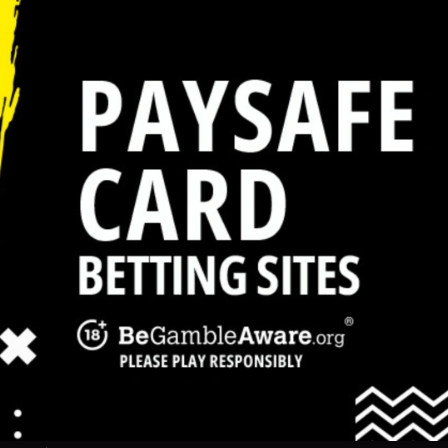
Cash Out
Cotes Unibet
Cash Out
Boutique Betclic
Colossus Bets
Fiche bonus
Fiche bookmaker
Fiche bonus