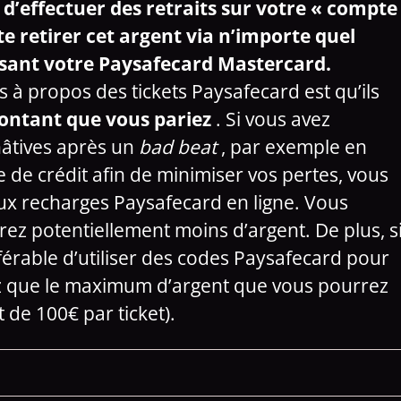
d’effectuer des retraits sur votre « compte
 retirer cet argent via n’importe quel
isant votre Paysafecard Mastercard.
 à propos des tickets Paysafecard est qu’ils
montant que vous pariez
. Si vous avez
hâtives après un
bad beat
, par exemple en
e de crédit afin de minimiser vos pertes, vous
aux recharges Paysafecard en ligne. Vous
drez potentiellement moins d’argent. De plus, s
éférable d’utiliser des codes Paysafecard pour
z que le maximum d’argent que vous pourrez
de 100€ par ticket).