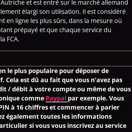
Autriche et est entré sur le marché allemand
ement élargi son utilisation. Il est considéré
en ligne les plus sûrs, dans la mesure où
Fiche bookmaker
ant prépayé et que chaque service du
Cash Out
la FCA.
en le plus populaire pour déposer de
if. Cela est dû au fait que vous n’avez
pas
édit / débit à votre compte ou même de vous
ctronique comme
Paypal
par exemple. Vous
PIN à 16 chiffres et commencer à parier
z également toutes les informations
articulier si vous vous inscrivez au service