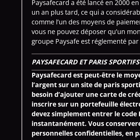
Paysafecard a été lancé en 2000 en 
un an plus tard, ce qui a considérabl
comme l’un des moyens de paiement 
vous ne pouvez déposer qu’un mont
groupe Paysafe est réglementé par 
PAYSAFECARD ET PARIS SPORTIFS
Paysafecard est peut-être le moy
l’argent sur un site de paris sport
besoin
d’ajouter une carte de cr
inscrire sur un portefeuille éle
devez simplement entrer le code 
instantanément. Vous conservere
personnelles confidentielles, en p