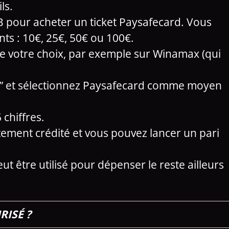
ls.
CB pour acheter un ticket Paysafecard. Vous
nts : 10€, 25€, 50€ ou 100€.
de votre choix, par exemple sur Winamax (qui
t” et sélectionnez Paysafecard comme moyen
 chiffres.
ement crédité et vous pouvez lancer un pari
eut être utilisé pour dépenser le reste ailleurs
RISÉ ?