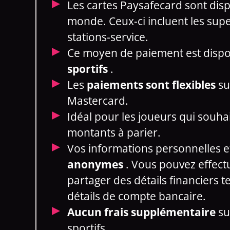
Les cartes Paysafecard sont dis
monde. Ceux-ci incluent les sup
stations-service.
Ce moyen de paiement est disp
sportifs
.
Les
paiements sont flexibles
su
Mastercard.
Idéal pour les joueurs qui souha
montants à parier.
Vos informations personnelles e
anonymes
. Vous pouvez effectu
partager des détails financiers t
détails de compte bancaire.
Aucun frais supplémentaire
su
sportifs.