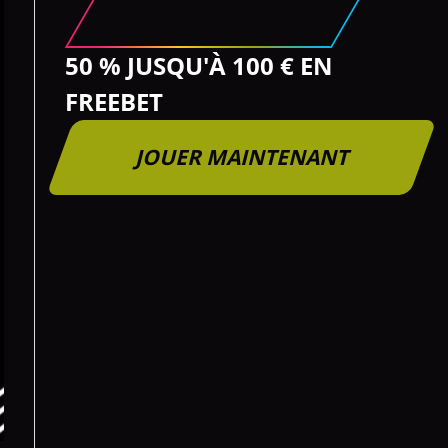
50 % JUSQU'À 100 € EN
FREEBET
JOUER MAINTENANT