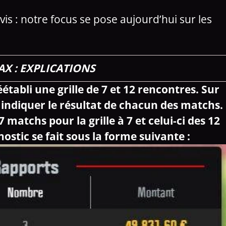
Cash Out
avis : notre focus se pose aujourd’hui sur les
Cotes Unibet
AX : EXPLICATIONS
Cash Out
tabli une grille de 7 et 12 rencontres. Sur
Boutique Betclic
 indiquer le résultat de chacun des matchs.
Colossus Bets
s 7 matchs pour la
grille à 7
et celui-ci des 12
nostic se fait sous la forme suivante :
Fiche bonus
Fiche bookmaker
Fiche bonus