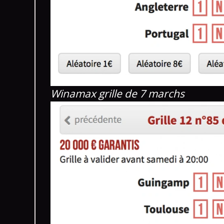
Winamax grille de 7 marchs