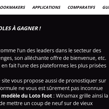
OOKMAKERS
APPLICATIONS
COMPARATIFS
GU
OLES À GAGNER !
Inscription
Grilles VIP
Ou Trouver Les
omme l’un des leaders dans le secteur des
Grilles
lenges, son alléchante offre de bienvenue, etc.
Jde Winamax
x en fait l’une des plateformes les plus prisées
Golden Boy
le site vous propose aussi de pronostiquer sur
MyMatch
e formule ne vous est sûrement pas inconnue
 modèle du Loto foot
: Winamax grille ainsi la
 de mettre un coup de neuf sur de vieux
Bonus Unibet