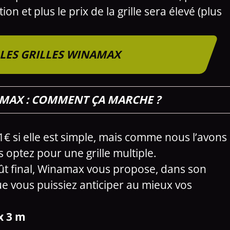
n et plus le prix de la grille sera élevé (plus
LES GRILLES WINAMAX
NAMAX : COMMENT ÇA MARCHE ?
1€ si elle est simple, mais comme nous l’avons
us optez pour une grille multiple.
coût final, Winamax vous propose, dans son
ue vous puissiez anticiper au mieux vos
x 3
m