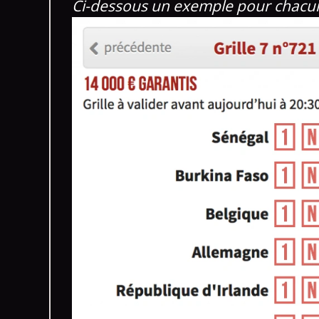
Ci-dessous un exemple pour chacun