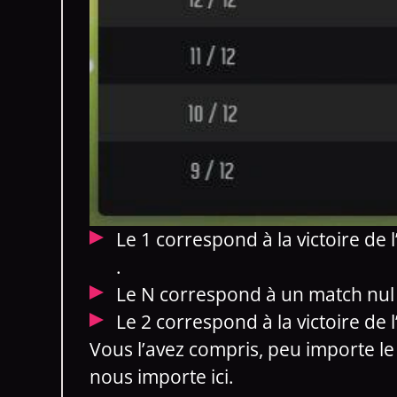
Le 1 correspond à la victoire de 
.
Le N correspond à un match nul
Le 2 correspond à la victoire de l
Vous l’avez compris, peu importe le
nous importe ici.