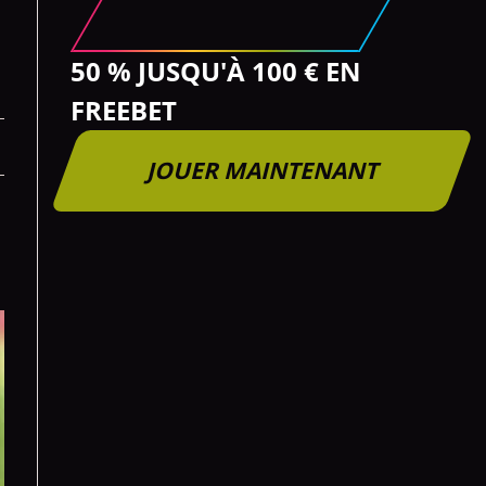
50 % JUSQU'À 100 € EN
FREEBET
JOUER MAINTENANT