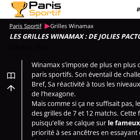
B
Paris Sportif
Grilles Winamax
LES GRILLES WINAMAX : DE JOLIES PACT
Afficher Plus
Winamax s’impose de plus en plus c
paris sportifs. Son éventail de chal
Bref, Sa réactivité à tous les niveau
de l’hexagone.
Mais comme si ça ne suffisait pas, 
des grilles de 7 et 12 matchs. Cett
puisqu’elle se calque sur
le fameux
priorité à ses ancêtres en essayant