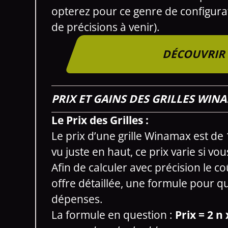
opterez pour ce genre de configuratio
de précisions à venir).
DÉCOUVRIR 
PRIX ET GAINS DES GRILLES WI
Le Prix des Grilles
:
Le prix d’une grille Winamax est de 
vu juste en haut, ce prix varie si vo
Afin de calculer avec précision le 
offre détaillée, une formule pour q
dépenses.
La formule en question :
Prix = 2
n